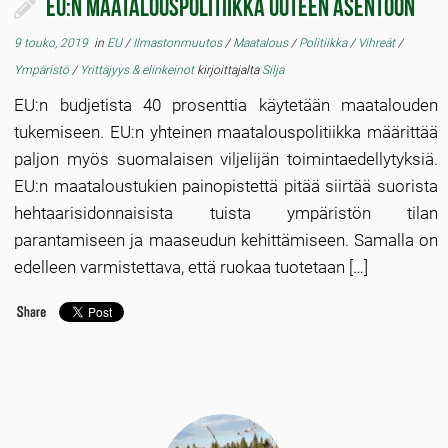
EU:n maatalouspolitiikka uuteen asentoon
9 touko, 2019
in
EU
/
Ilmastonmuutos
/
Maatalous
/
Politiikka
/
Vihreät
/
Ympäristö
/
Yrittäjyys & elinkeinot
kirjoittajalta
Silja
EU:n budjetista 40 prosenttia käytetään maatalouden
tukemiseen. EU:n yhteinen maa­talouspolitiikka määrittää
paljon myös suomalaisen viljelijän toimintaedellytyksiä.
EU:n maataloustukien paino­pistettä pitää siirtää suorista
hehtaarisidonnaisista tuista ympäristön tilan
parantamiseen ja maaseudun kehittämiseen. Samalla on
edelleen varmistettava, että ruokaa tuotetaan […]