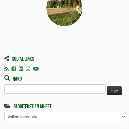
Social links
Haku
Haku:
Blogitekstien aiheet
Blogitekstien
aiheet