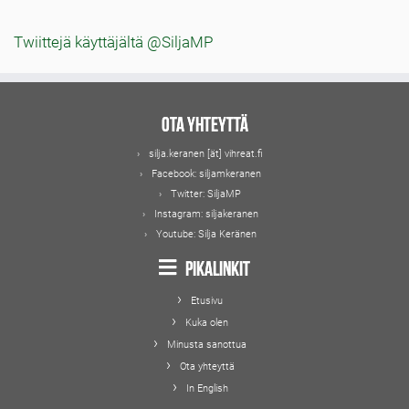
Twiittejä käyttäjältä @SiljaMP
Ota yhteyttä
silja.keranen [ät] vihreat.fi
Facebook:
siljamkeranen
Twitter:
SiljaMP
Instagram:
siljakeranen
Youtube:
Silja Keränen
Pikalinkit
Etusivu
Kuka olen
Minusta sanottua
Ota yhteyttä
In English