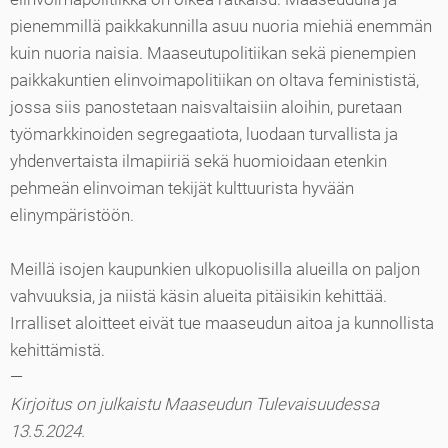
pienemmillä paikkakunnilla asuu nuoria miehiä enemmän
kuin nuoria naisia. Maaseutupolitiikan sekä pienempien
paikkakuntien elinvoimapolitiikan on oltava feminististä,
jossa siis panostetaan naisvaltaisiin aloihin, puretaan
työmarkkinoiden segregaatiota, luodaan turvallista ja
yhdenvertaista ilmapiiriä sekä huomioidaan etenkin
pehmeän elinvoiman tekijät kulttuurista hyvään
elinympäristöön.
Meillä isojen kaupunkien ulkopuolisilla alueilla on paljon
vahvuuksia, ja niistä käsin alueita pitäisikin kehittää.
Irralliset aloitteet eivät tue maaseudun aitoa ja kunnollista
kehittämistä.
—
Kirjoitus on julkaistu Maaseudun Tulevaisuudessa
13.5.2024.