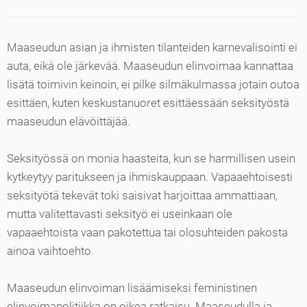
Maaseudun asian ja ihmisten tilanteiden karnevalisointi ei
auta, eikä ole järkevää. Maaseudun elinvoimaa kannattaa
lisätä toimivin keinoin, ei pilke silmäkulmassa jotain outoa
esittäen, kuten keskustanuoret esittäessään seksityöstä
maaseudun elävöittäjää.
Seksityössä on monia haasteita, kun se harmillisen usein
kytkeytyy paritukseen ja ihmiskauppaan. Vapaaehtoisesti
seksityötä tekevät toki saisivat harjoittaa ammattiaan,
mutta valitettavasti seksityö ei useinkaan ole
vapaaehtoista vaan pakotettua tai olosuhteiden pakosta
ainoa vaihtoehto.
Maaseudun elinvoiman lisäämiseksi feministinen
elinvoimapolitiikka on oikea ratkaisu. Maaseudulla ja