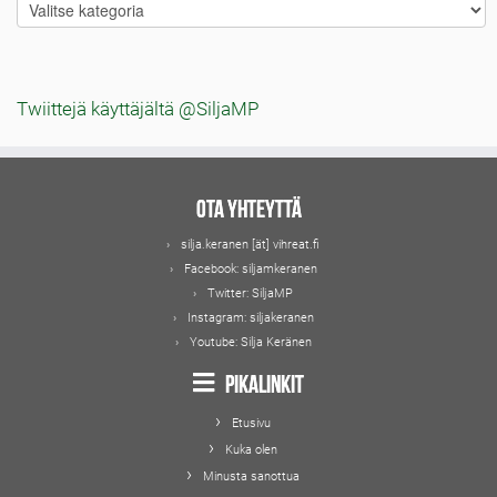
Blogitekstien
aiheet
Twiittejä käyttäjältä @SiljaMP
Ota yhteyttä
silja.keranen [ät] vihreat.fi
Facebook:
siljamkeranen
Twitter:
SiljaMP
Instagram:
siljakeranen
Youtube:
Silja Keränen
Pikalinkit
Etusivu
Kuka olen
Minusta sanottua