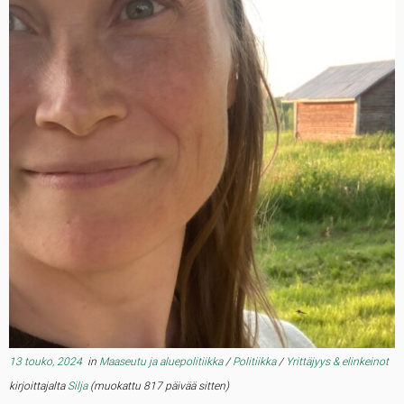
13 touko, 2024
in
Maaseutu ja aluepolitiikka
/
Politiikka
/
Yrittäjyys & elinkeinot
kirjoittajalta
Silja
(muokattu 817 päivää sitten)