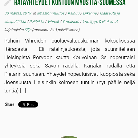
Ratayhteydet kuntoon myös Itä-Suomessa
30 marras, 2019
in
Ilmastonmuutos
/
Kainuu
/
Liikenne
/
Maaseutu ja
aluepolitiikka
/
Politiikka
/
Vihreät
/
Ympäristö
/
Yrittäjyys & elinkeinot
kirjoittajalta
Silja
(muokattu 813 päivää sitten)
Puhuin Vihreiden puoluevaltuuskunnan kokouksessa
Itäradasta. Eli ratalinjauksesta, jota suunnitellaan
Helsingistä Porvoon kautta Kouvolaan. Se nopeuttaisi
yhteyksiä sekä Savon radalla, Karjalan radalla että
Pietarin suuntaan. Yhteydet nopeutuisivat Kuopiosta sekä
Joensuusta Helsinkiin kolmeen tuntiin (nyt päälle neljä
tuntia) […]