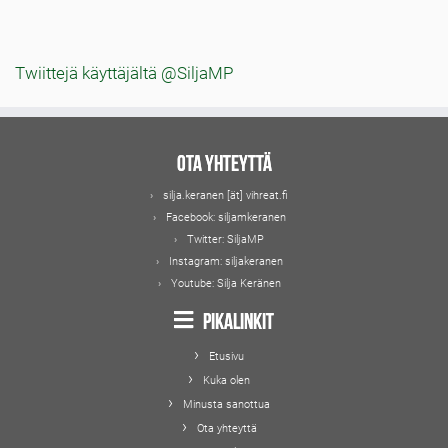
aiheet
Twiittejä käyttäjältä @SiljaMP
Ota yhteyttä
silja.keranen [ät] vihreat.fi
Facebook:
siljamkeranen
Twitter:
SiljaMP
Instagram:
siljakeranen
Youtube:
Silja Keränen
Pikalinkit
Etusivu
Kuka olen
Minusta sanottua
Ota yhteyttä