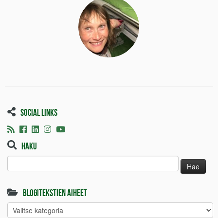
Social links
Haku
Haku:
Blogitekstien aiheet
Blogitekstien