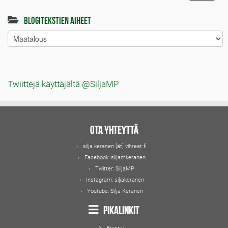
Blogitekstien aiheet
Blogitekstien
aiheet
Twiittejä käyttäjältä @SiljaMP
Ota yhteyttä
silja.keranen [ät] vihreat.fi
Facebook:
siljamkeranen
Twitter:
SiljaMP
Instagram:
siljakeranen
Youtube:
Silja Keränen
Pikalinkit