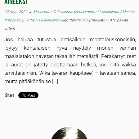
aineeksi
22 syys, 2022
in
Maaseudun Tulevaisuus Metsä-kolumni
/
Maatalous
/
Metsä
/
Ympäristö
/
Yrittäjyys & elinkeinot
kirjoittajalta
Silja
(muokattu 1416 päivää
sitten)
Jos haluaa tutustua entisaikain maatalouskoneisiin,
löytyy kohtalaisen hyvä näyttely monen vanhan
maalaistalon navetan takaa lähimetsästä. Peräkärryt, reet
ja aurat on jätetty odottamaan hetkeä, jos niitä vaikka
tarvittaisiinkin. ”Aika tavaran kaupitsee” – tavataan sanoa,
mutta pitääköhän se […]