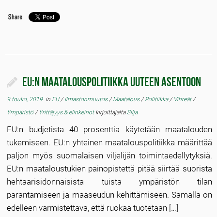
EU:n maatalouspolitiikka uuteen asentoon
9 touko, 2019
in
EU
/
Ilmastonmuutos
/
Maatalous
/
Politiikka
/
Vihreät
/
Ympäristö
/
Yrittäjyys & elinkeinot
kirjoittajalta
Silja
EU:n budjetista 40 prosenttia käytetään maatalouden
tukemiseen. EU:n yhteinen maa­talouspolitiikka määrittää
paljon myös suomalaisen viljelijän toimintaedellytyksiä.
EU:n maataloustukien paino­pistettä pitää siirtää suorista
hehtaarisidonnaisista tuista ympäristön tilan
parantamiseen ja maaseudun kehittämiseen. Samalla on
edelleen varmistettava, että ruokaa tuotetaan […]