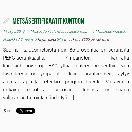
Metsäsertifikaatit kuntoon
14 syys, 2018
in
Maaseudun Tulevaisuus Metsä-kolumni
/
Maatalous
/
Metsä
/
Politiikka
/
Ympäristö
kirjoittajalta
Silja
(muokattu 2885 päivää sitten)
Suomen talousmetsistä noin 85 prosenttia on sertifioitu
PEFC-sertifikaatilla. Ympäristön kannalta
kunnianhimoisempi FSC yltää kuuteen prosenttiin. Kun
tavoitteena on ympäristön tilan parantaminen, täytyy
asioita ajatella etenkin pragmaattisesti. Valtavirran
ratkaisut muuttavat suunnan. Oleellista on saada
valtavirran toiminta säädettyä […]