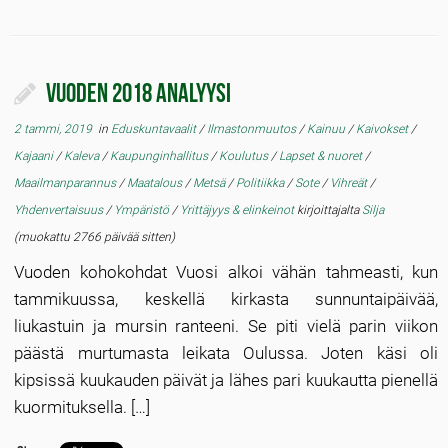
Vuoden 2018 analyysi
2 tammi, 2019
in
Eduskuntavaalit
/
Ilmastonmuutos
/
Kainuu
/
Kaivokset
/
Kajaani
/
Kaleva
/
Kaupunginhallitus
/
Koulutus
/
Lapset & nuoret
/
Maailmanparannus
/
Maatalous
/
Metsä
/
Politiikka
/
Sote
/
Vihreät
/
Yhdenvertaisuus
/
Ympäristö
/
Yrittäjyys & elinkeinot
kirjoittajalta
Silja
(muokattu 2766 päivää sitten)
Vuoden kohokohdat Vuosi alkoi vähän tahmeasti, kun
tammikuussa, keskellä kirkasta sunnuntaipäivää,
liukastuin ja mursin ranteeni. Se piti vielä parin viikon
päästä murtumasta leikata Oulussa. Joten käsi oli
kipsissä kuukauden päivät ja lähes pari kuukautta pienellä
kuormituksella. […]