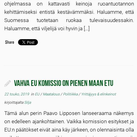
ohjelmassa on kattavasti keinoja ruoantuotannon
kehittämiseksi entistä kestävämmäksi. Haluamme, että
Suomessa tuotetaan ruokaa tulevaisuudessakin.
Haluamme, että viljelijä voi hyvin ja […]
Vahva EU komissio on pienen maan etu
22 touko, 2019
in
EU
/
Maatalous
/
Politiikka
/
Yrittäjyys & elinkeinot
kirjoittajalta
Silja
Tämä alun perin Paavo Lipposen lanseeraama näkemys
on edelleen ajankohtainen. Vaikka komission esitykset ja
EU:n päätökset eivät aina käy järkeen, on olennaisinta olla