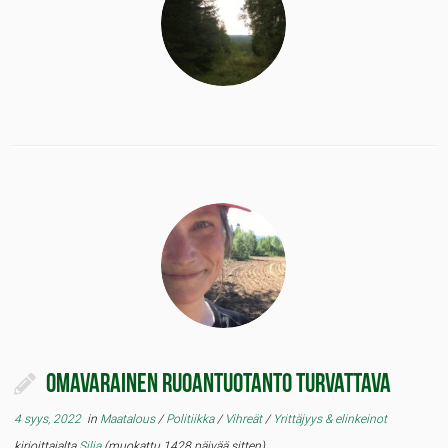
Omavarainen ruoantuotanto turvattava
4 syys, 2022
in
Maatalous
/
Politiikka
/
Vihreät
/
Yrittäjyys & elinkeinot
kirjoittajalta
Silja
(muokattu 1428 päivää sitten)