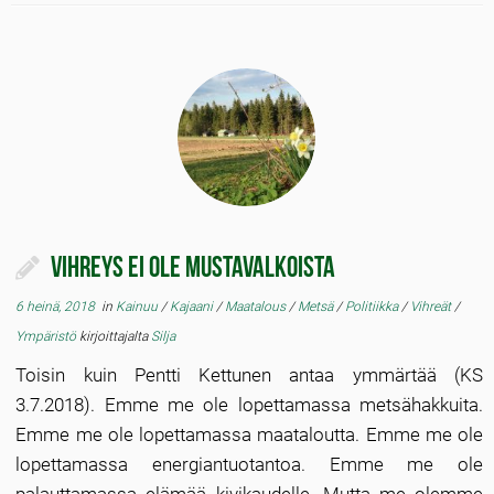
Vihreys ei ole mustavalkoista
6 heinä, 2018
in
Kainuu
/
Kajaani
/
Maatalous
/
Metsä
/
Politiikka
/
Vihreät
/
Ympäristö
kirjoittajalta
Silja
Toisin kuin Pentti Kettunen antaa ymmärtää (KS
3.7.2018). Emme me ole lopettamassa metsähakkuita.
Emme me ole lopettamassa maataloutta. Emme me ole
lopettamassa energiantuotantoa. Emme me ole