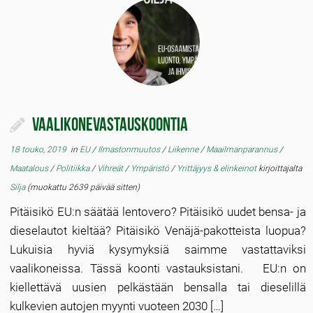
Vaalikonevastauskoontia
18 touko, 2019
in
EU
/
Ilmastonmuutos
/
Liikenne
/
Maailmanparannus
/
Maatalous
/
Politiikka
/
Vihreät
/
Ympäristö
/
Yrittäjyys & elinkeinot
kirjoittajalta
Silja
(muokattu 2639 päivää sitten)
Pitäisikö EU:n säätää lentovero? Pitäisikö uudet bensa- ja
dieselautot kieltää? Pitäisikö Venäjä-pakotteista luopua?
Lukuisia hyviä kysymyksiä saimme vastattaviksi
vaalikoneissa. Tässä koonti vastauksistani. EU:n on
kiellettävä uusien pelkästään bensalla tai dieselillä
kulkevien autojen myynti vuoteen 2030 […]