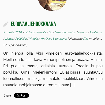
Eurovaaliehdokkaana
9 maalis, 2019
in
Eduskuntavaalit
/
EU
/
Ilmastonmuutos
/
Kainuu
/
Maatalous
/
Metsä
/
Politiikka
/
Vihreät
/
Yrittäjyys & elinkeinot
kirjoittajalta
Silja
(muokattu
2709 päivää sitten)
On hienoa olla yksi vihreiden eurovaaliehdokkaista.
Meillä on todella kova – monipuolinen ja osaava – lista.
Eri puolilta maata, erilaisia taustoja. Todella huippu
porukka. Oma mielenkiintoni EU-asioissa suuntautuu
luonnollisesti maa- ja metsätalouspolitiikkaan. Vihreiden
maatalousohjelmassa otimme kantaa […]