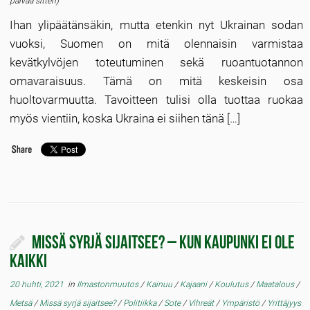
päivää sitten)
Ihan ylipäätänsäkin, mutta etenkin nyt Ukrainan sodan
vuoksi, Suomen on mitä olennaisin varmistaa
kevätkylvöjen toteutuminen sekä ruoantuotannon
omavaraisuus. Tämä on mitä keskeisin osa
huoltovarmuutta. Tavoitteen tulisi olla tuottaa ruokaa
myös vientiin, koska Ukraina ei siihen tänä […]
Missä syrjä sijaitsee? – Kun kaupunki ei ole
kaikki
20 huhti, 2021
in
Ilmastonmuutos
/
Kainuu
/
Kajaani
/
Koulutus
/
Maatalous
/
Metsä
/
Missä syrjä sijaitsee?
/
Politiikka
/
Sote
/
Vihreät
/
Ympäristö
/
Yrittäjyys