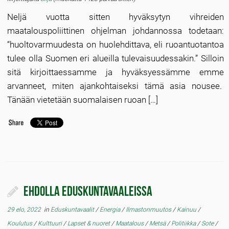
Neljä vuotta sitten hyväksytyn vihreiden
maatalouspoliittinen ohjelman johdannossa todetaan:
“huoltovarmuudesta on huolehdittava, eli ruoantuotantoa
tulee olla Suomen eri alueilla tulevaisuudessakin.” Silloin
sitä kirjoittaessamme ja hyväksyessämme emme
arvanneet, miten ajankohtaiseksi tämä asia nousee.
Tänään vietetään suomalaisen ruoan […]
Ehdolla eduskuntavaaleissa
29 elo, 2022
in
Eduskuntavaalit
/
Energia
/
Ilmastonmuutos
/
Kainuu
/
Koulutus
/
Kulttuuri
/
Lapset & nuoret
/
Maatalous
/
Metsä
/
Politiikka
/
Sote
/