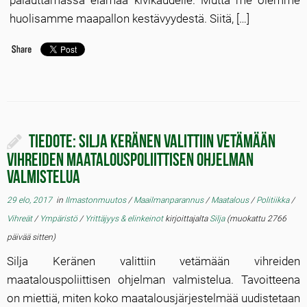
palauttamassa elämää kivikaudelle. Mutta me olemme
huolisamme maapallon kestävyydestä. Siitä, […]
TIEDOTE: Silja Keränen valittiin vetämään
vihreiden maatalouspoliittisen ohjelman
valmistelua
29 elo, 2017
in
Ilmastonmuutos
/
Maailmanparannus
/
Maatalous
/
Politiikka
/
Vihreät
/
Ympäristö
/
Yrittäjyys & elinkeinot
kirjoittajalta
Silja
(muokattu 2766
päivää sitten)
Silja Keränen valittiin vetämään vihreiden
maatalouspoliittisen ohjelman valmistelua. Tavoitteena
on miettiä, miten koko maatalousjärjestelmää uudistetaan