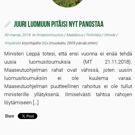
Juuri luomuun pitäisi nyt panostaa
30 marras, 2018
in
Ilmastonmuutos
/
Maatalous
/
Politiikka
/
Vihreät
/
Ympäristö
kirjoittajalta
Silja
(muokattu 2809 päivää sitten)
Ministeri Leppä totesi, että ensi vuonna ei enää tehdä
uusia luomusitoumuksia (MT 21.11.2018).
Maaseutuohjelman rahat ovat vähissä, joten uusiin
luomusitoumuksiin ei ole kuulema varaa.
Maaseutuohjelman puutteellinen rahoitus ei ole tullut
ministerille yllätyksenä. Ilmiselvästi tahtoa rahojen
löytämiseen […]