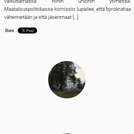
vaikuttamassa niihin unionin ytimessä.
Maatalouspolitiikassa komissio lupailee, että byrokratiaa
vähennetään ja että jäsenmaat […]