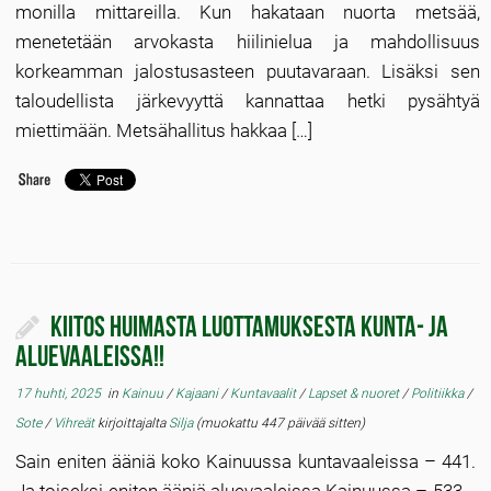
monilla mittareilla. Kun hakataan nuorta metsää,
menetetään arvokasta hiilinielua ja mahdollisuus
korkeamman jalostusasteen puutavaraan. Lisäksi sen
taloudellista järkevyyttä kannattaa hetki pysähtyä
miettimään. Metsähallitus hakkaa […]
Kiitos huimasta luottamuksesta kunta- ja
aluevaaleissa!!
17 huhti, 2025
in
Kainuu
/
Kajaani
/
Kuntavaalit
/
Lapset & nuoret
/
Politiikka
/
Sote
/
Vihreät
kirjoittajalta
Silja
(muokattu 447 päivää sitten)
Sain eniten ääniä koko Kainuussa kuntavaaleissa – 441.