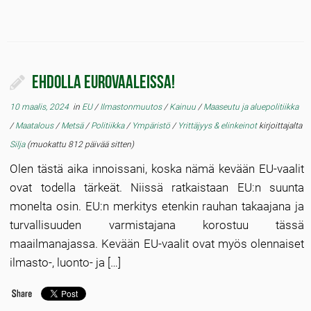
Ehdolla eurovaaleissa!
10 maalis, 2024
in
EU
/
Ilmastonmuutos
/
Kainuu
/
Maaseutu ja aluepolitiikka
/
Maatalous
/
Metsä
/
Politiikka
/
Ympäristö
/
Yrittäjyys & elinkeinot
kirjoittajalta
Silja
(muokattu 812 päivää sitten)
Olen tästä aika innoissani, koska nämä kevään EU-vaalit
ovat todella tärkeät. Niissä ratkaistaan EU:n suunta
monelta osin. EU:n merkitys etenkin rauhan takaajana ja
turvallisuuden varmistajana korostuu tässä
maailmanajassa. Kevään EU-vaalit ovat myös olennaiset
ilmasto-, luonto- ja […]