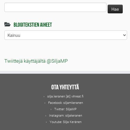
Haku:
Blogitekstien aiheet
Blogitekstien
aiheet
Twiittejä käyttäjältä @SiljaMP
Ota yhteyttä
silja.keranen [ät] vihreat.fi
Facebook:
siljamkeranen
Twitter:
SiljaMP
Instagram:
siljakeranen
Youtube:
Silja Keränen