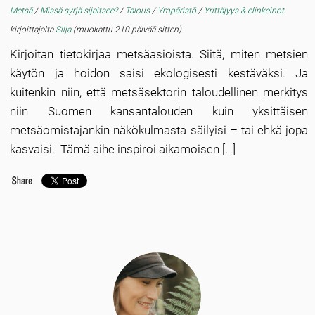
Metsä
/
Missä syrjä sijaitsee?
/
Talous
/
Ympäristö
/
Yrittäjyys & elinkeinot
kirjoittajalta
Silja
(muokattu 210 päivää sitten)
Kirjoitan tietokirjaa metsäasioista. Siitä, miten metsien
käytön ja hoidon saisi ekologisesti kestäväksi. Ja
kuitenkin niin, että metsäsektorin taloudellinen merkitys
niin Suomen kansantalouden kuin yksittäisen
metsäomistajankin näkökulmasta säilyisi – tai ehkä jopa
kasvaisi. Tämä aihe inspiroi aikamoisen […]