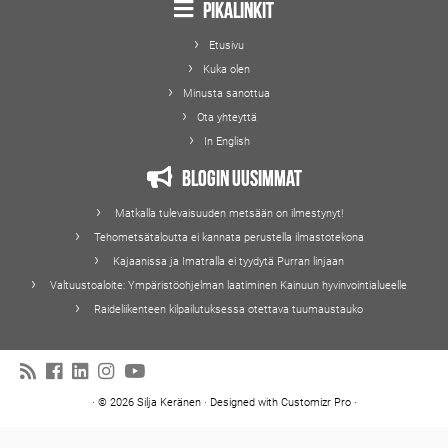
Pikalinkit
Etusivu
Kuka olen
Minusta sanottua
Ota yhteyttä
In English
Blogin uusimmat
Matkalla tulevaisuuden metsään on ilmestynyt!
Tehometsätaloutta ei kannata perustella ilmastotekona
Kajaanissa ja Imatralla ei tyydytä Purran linjaan
Valtuustoaloite: Ympäristöohjelman laatiminen Kainuun hyvinvointialueelle
Raideliikenteen kilpailutuksessa otettava tuumaustauko
·
© 2026
Silja Keränen
·
Designed with
Customizr Pro
·