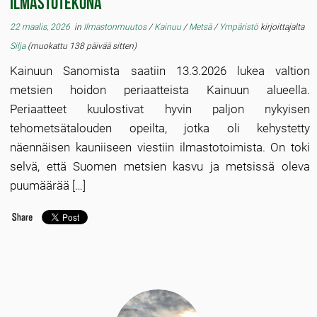
ilmastotekona
22 maalis, 2026
in
Ilmastonmuutos
/
Kainuu
/
Metsä
/
Ympäristö
kirjoittajalta
Silja
(muokattu 138 päivää sitten)
Kainuun Sanomista saatiin 13.3.2026 lukea valtion
metsien hoidon periaatteista Kainuun alueella.
Periaatteet kuulostivat hyvin paljon nykyisen
tehometsätalouden opeilta, jotka oli kehystetty
näennäisen kauniiseen viestiin ilmastotoimista. On toki
selvä, että Suomen metsien kasvu ja metsissä oleva
puumäärää […]