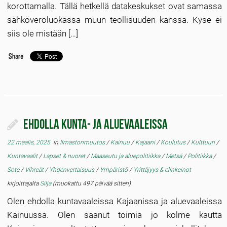
korottamalla. Tällä hetkellä datakeskukset ovat samassa
sähköveroluokassa muun teollisuuden kanssa. Kyse ei
siis ole mistään […]
Ehdolla kunta- ja aluevaaleissa
22 maalis, 2025
in
Ilmastonmuutos
/
Kainuu
/
Kajaani
/
Koulutus
/
Kulttuuri
/
Kuntavaalit
/
Lapset & nuoret
/
Maaseutu ja aluepolitiikka
/
Metsä
/
Politiikka
/
Sote
/
Vihreät
/
Yhdenvertaisuus
/
Ympäristö
/
Yrittäjyys & elinkeinot
kirjoittajalta
Silja
(muokattu 497 päivää sitten)
Olen ehdolla kuntavaaleissa Kajaanissa ja aluevaaleissa
Kainuussa. Olen saanut toimia jo kolme kautta