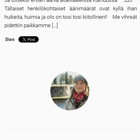
Ja toiseksi eniten ääniä aluevaaleissa Kainuussa – 533.
Tällaiset henkilökohtaiset äänimäärät ovat kyllä ihan
huikeita, huimia ja olo on tosi tosi kiitollinen!! Me vihreät
pidettiin paikkamme […]