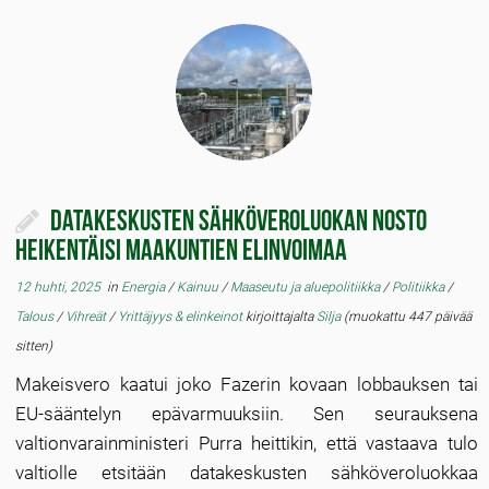
Datakeskusten sähköveroluokan nosto
heikentäisi maakuntien elinvoimaa
12 huhti, 2025
in
Energia
/
Kainuu
/
Maaseutu ja aluepolitiikka
/
Politiikka
/
Talous
/
Vihreät
/
Yrittäjyys & elinkeinot
kirjoittajalta
Silja
(muokattu 447 päivää
sitten)
Makeisvero kaatui joko Fazerin kovaan lobbauksen tai
EU-sääntelyn epävarmuuksiin. Sen seurauksena
valtionvarainministeri Purra heittikin, että vastaava tulo
valtiolle etsitään datakeskusten sähköveroluokkaa