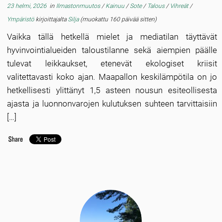
23 helmi, 2026
in
Ilmastonmuutos
/
Kainuu
/
Sote
/
Talous
/
Vihreät
/
Ympäristö
kirjoittajalta
Silja
(muokattu 160 päivää sitten)
Vaikka tällä hetkellä mielet ja mediatilan täyttävät
hyvinvointialueiden taloustilanne sekä aiempien päälle
tulevat leikkaukset, etenevät ekologiset kriisit
valitettavasti koko ajan. Maapallon keskilämpötila on jo
hetkellisesti ylittänyt 1,5 asteen nousun esiteollisesta
ajasta ja luonnonvarojen kulutuksen suhteen tarvittaisiin
[…]