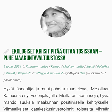
Ekologiset kriisit pitää ottaa tosissaan –
puhe maakuntavaltuustossa
9 joulu, 2024
in
Ilmastonmuutos
/
Kainuu
/
Maahanmuutto
/
Metsä
/
Politiikka
/
Vihreät
/
Ympäristö
/
Yrittäjyys & elinkeinot
kirjoittajalta
Silja
(muokattu 581
päivää sitten)
Hyvät läsnäolijat ja muut puhetta kuuntelevat, Me ollaan
Kainuussa nyt vedenjakajalla. Meillä on isosti isoja, hyviä
mahdollisuuksia maakunnan positiiviselle kehitykselle.
Viimeaikaiset datakeskusinvestoinnit, toisaalta vihreän