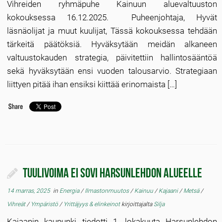
Vihreiden ryhmäpuhe Kainuun aluevaltuuston
kokouksessa 16.12.2025. Puheenjohtaja, Hyvät
läsnäolijat ja muut kuulijat, Tässä kokouksessa tehdään
tärkeitä päätöksiä. Hyväksytään meidän alkaneen
valtuustokauden strategia, päivitettiin hallintosääntöä
sekä hyväksytään ensi vuoden talousarvio. Strategiaan
liittyen pitää ihan ensiksi kiittää erinomaista […]
Tuulivoima ei sovi Harsunlehdon alueelle
14 marras, 2025
in
Energia
/
Ilmastonmuutos
/
Kainuu
/
Kajaani
/
Metsä
/
Vihreät
/
Ympäristö
/
Yrittäjyys & elinkeinot
kirjoittajalta
Silja
Kajaanin kaupunki tiedotti 1. lokakuuta Harsunlehdon