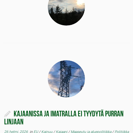
Kajaanissa ja Imatralla ei tyydytä Purran
linjaan
26 helmi, 2026
in
EU
/
Kainuu
/
Kajaani
/
Maaseutu ja aluepolitiikka
/
Politiikka