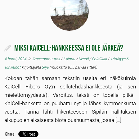
Miksi KaiCell-hankkeessa ei ole järkeä?
4 huhti, 2024
in
Ilmastonmuutos
/
Kainuu
/
Metsä
/
Politiikka
/
Yrittäjyys &
elinkeinot
kirjoittajalta
Silja
(muokattu 855 päivää sitten)
Kokoan tähän samaan tekstiin useita eri näkökulmia
KaiCell Fibers Oy:n sellutehdashankkeesta (ja sen
mielettömyydestä). Varoitus: teksti on todella pitkä.
KaiCell-hanketta on puuhattu nyt jo lähes kymmenkunta
vuotta. Tarina lähti liikenteeseen Sipilän hallituksen
alkupuolen aikaisesta biotaloushuumasta, jossa […]