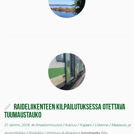
Raideliikenteen kilpailutuksessa otettava
tuumaustauko
31 tammi, 2026
in
Ilmastonmuutos
/
Kainuu
/
Kajaani
/
Liikenne
/
Maaseutu ja
aluepolitiikka
/
Politiikka
/
Yrittäjyys & elinkeinot
kirjoittajalta
Silja